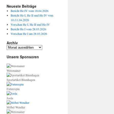
Neueste Beiträge
Bericht He IV vom 18.04.2026
Bericht He I, He II und He IV vom
10./11.04.2026
Vorschau He I, He II und He IV
Bericht He I vom 28.03.2026
Vorschau He I am 28.03.2026
Archiv
Archiv
Unsere Sponsoren
Weismainer
Sportartikel Blumhagen
Futurespin
Joola
Möbel Wendler