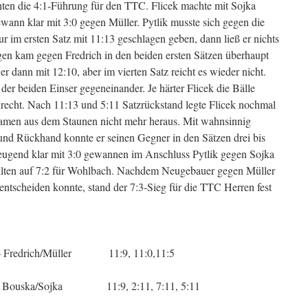
chten die 4:1-Führung für den TTC. Flicek machte mit Sojka
ann klar mit 3:0 gegen Müller. Pytlik musste sich gegen die
 im ersten Satz mit 11:13 geschlagen geben, dann ließ er nichts
n kam gegen Fredrich in den beiden ersten Sätzen überhaupt
 er dann mit 12:10, aber im vierten Satz reicht es wieder nicht.
der beiden Einser gegeneinander. Je härter Flicek die Bälle
recht. Nach 11:13 und 5:11 Satzrückstand legte Flicek nochmal
amen aus dem Staunen nicht mehr heraus. Mit wahnsinnig
 und Rückhand konnte er seinen Gegner in den Sätzen drei bis
zeugend klar mit 3:0 gewannen im Anschluss Pytlik gegen Sojka
llten auf 7:2 für Wohlbach. Nachdem Neugebauer gegen Müller
 entscheiden konnte, stand der 7:3-Sieg für die TTC Herren fest
ch/Müller 11:9, 11:0,11:5
ka/Sojka 11:9, 2:11, 7:11, 5:11