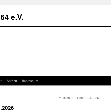
64 e.V.
kt
Anfahrt
Impressum
Vorschau He I am 21.03.2026
→
3.2026