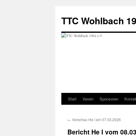
Zum
Inhalt
TTC Wohlbach 19
springen
Start
Verein
Sponsoren
Konta
←
Vorschau He I am 07.03.2026
Bericht He I vom 08.0