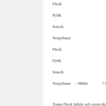
Flicek – Sojk
Pytlik – Bouska
Soucek – Mülle
Neugebauer – Fredr
Flicek – Bouska 
Pytlik – Sojk
Soucek – Fredr
Neugebauer – Müller 7:11, 
Tomas Flicek lieferte sich gegen 