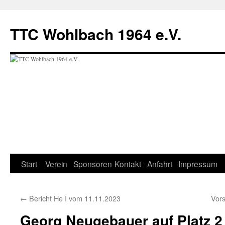
Zum
Inhalt
TTC Wohlbach 1964 e.V.
springen
Start
Verein
Sponsoren
Kontakt
Anfahrt
Impressum
←
Bericht He I vom 11.11.2023
Vor
Georg Neugebauer auf Platz 2